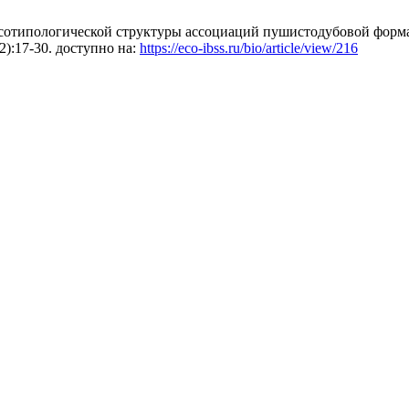
сотипологической структуры ассоциаций пушистодубовой формац
(2):17-30. доступно на:
https://eco-ibss.ru/bio/article/view/216